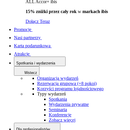
ALL Accor+ ibis
15% zniżki przez cały rok
w
markach ibis
Dołącz Teraz
Promocje
Nasi partnerzy
Karta podarunkowa
Atrakcje
Spotkania i wydarzenia
Wstecz
Organizacja wydarzeń
Rezerwacja grupowa (+8 pokoi)
Korzyści programu lojalnościowego
Typy wydarzeń
Spotkania
Wydarzenia prywatne
Seminaria
Konferencje
Zobacz więcej
Dla profesjonalistów