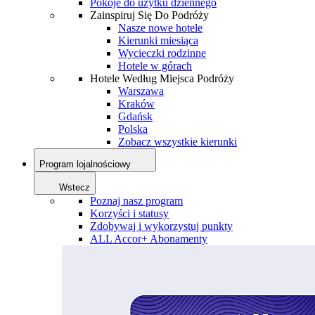
Pokoje do użytku dziennego
Zainspiruj Się Do Podróży
Nasze nowe hotele
Kierunki miesiąca
Wycieczki rodzinne
Hotele w górach
Hotele Według Miejsca Podróży
Warszawa
Kraków
Gdańsk
Polska
Zobacz wszystkie kierunki
Program lojalnościowy
Wstecz
Poznaj nasz program
Korzyści i statusy
Zdobywaj i wykorzystuj punkty
ALL Accor+ Abonamenty