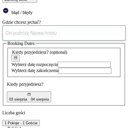
błąd / błędy
Gdzie chcesz jechać?
0
sugestia
Booking Dates
została
znaleziona
Kiedy przyjedziesz?
(optional)
Wybierz datę rozpoczęcia
Wybierz datę zakończenia
Kiedy przyjedziesz?
03 sierpnia
04 sierpnia
Liczba gości
1 Pokoje - 1 Goście