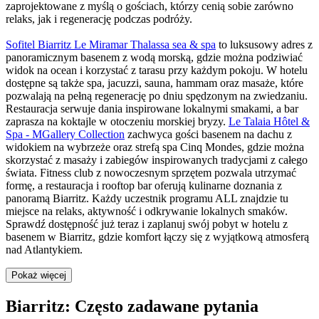
zaprojektowane z myślą o gościach, którzy cenią sobie zarówno
relaks, jak i regenerację podczas podróży.
Sofitel Biarritz Le Miramar Thalassa sea & spa
to luksusowy adres z
panoramicznym basenem z wodą morską, gdzie można podziwiać
widok na ocean i korzystać z tarasu przy każdym pokoju. W hotelu
dostępne są także spa, jacuzzi, sauna, hammam oraz masaże, które
pozwalają na pełną regenerację po dniu spędzonym na zwiedzaniu.
Restauracja serwuje dania inspirowane lokalnymi smakami, a bar
zaprasza na koktajle w otoczeniu morskiej bryzy.
Le Talaia Hôtel &
Spa - MGallery Collection
zachwyca gości basenem na dachu z
widokiem na wybrzeże oraz strefą spa Cinq Mondes, gdzie można
skorzystać z masaży i zabiegów inspirowanych tradycjami z całego
świata. Fitness club z nowoczesnym sprzętem pozwala utrzymać
formę, a restauracja i rooftop bar oferują kulinarne doznania z
panoramą Biarritz. Każdy uczestnik programu ALL znajdzie tu
miejsce na relaks, aktywność i odkrywanie lokalnych smaków.
Sprawdź dostępność już teraz i zaplanuj swój pobyt w hotelu z
basenem w Biarritz, gdzie komfort łączy się z wyjątkową atmosferą
nad Atlantykiem.
Pokaż więcej
Biarritz: Często zadawane pytania