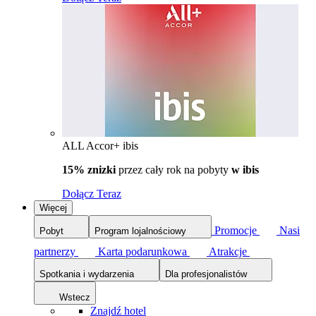
ALL Accor+ ibis
15% znizki
przez cały rok na pobyty
w ibis
Dołącz Teraz
Więcej
Promocje
Nasi
Pobyt
Program lojalnościowy
partnerzy
Karta podarunkowa
Atrakcje
Spotkania i wydarzenia
Dla profesjonalistów
Wstecz
Znajdź hotel