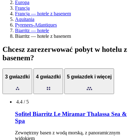
Europa
Francja
Francja — hotele z basenem
Aquitania
Pyrenees-Atlantiques
Biarritz — hotele
Biarritz — hotele z basenem
Chcesz zarezerwować pobyt w hotelu z
basenem?
3 gwiazdki
4 gwiazdki
5 gwiazdek i więcej
4.4 / 5
Sofitel Biarritz Le Miramar Thalassa Sea &
Spa
Zewnętrzny basen z wodą morską, z panoramicznym
widokiem