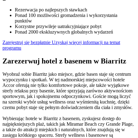
Rezerwacja po najlepszych stawkach
Ponad 100 możliwości gromadzenia i wykorzystania
punktów
Korzystne przywileje uatrakcyjniające pobyt
Ponad 2000 ekskluzywnych globalnych wydarzeń
Zarejestruj się bezpłatnie
Uzyskaj więcej informacji na temat
programu
Zarezerwuj hotel z basenem w Biarritz
Wyobraź sobie Biarritz jako miejsce, gdzie basen staje się centrum
wypoczynku i spotkań. W tej nadmorskiej miejscowości hotele
Accor oferują nie tylko komfortowe pokoje, ale także wyjątkowe
strefy relaksu przy basenie, które sprzyjają zarówno aktywnościom
sportowym, jak i spokojnemu odpoczynkowi. Goście mogą liczyć
na szeroki wybór usług wellness oraz wyśmienitą kuchnię, dzięki
czemu pobyt staje się pełnym doświadczeniem dla ciała i zmysłów.
Wybierając hotele w Biarritz z basenem, zyskujesz dostęp do
najpiękniejszych plaż, takich jak Miramar Beach czy Grande Plage,
a także do atrakcji miejskich i naturalnych, które znajdują się w
zasięgu krótkiego spaceru. Strefy wellness i basenowe są