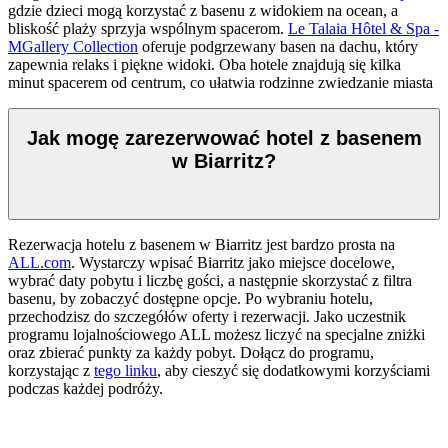
gdzie dzieci mogą korzystać z basenu z widokiem na ocean, a
bliskość plaży sprzyja wspólnym spacerom.
Le Talaia Hôtel & Spa -
MGallery Collection
oferuje podgrzewany basen na dachu, który
zapewnia relaks i piękne widoki. Oba hotele znajdują się kilka
minut spacerem od centrum, co ułatwia rodzinne zwiedzanie miasta
Jak mogę zarezerwować hotel z basenem
w Biarritz?
Rezerwacja hotelu z basenem w Biarritz jest bardzo prosta na
ALL.com
. Wystarczy wpisać Biarritz jako miejsce docelowe,
wybrać daty pobytu i liczbę gości, a następnie skorzystać z filtra
basenu, by zobaczyć dostępne opcje. Po wybraniu hotelu,
przechodzisz do szczegółów oferty i rezerwacji. Jako uczestnik
programu lojalnościowego ALL możesz liczyć na specjalne zniżki
oraz zbierać punkty za każdy pobyt. Dołącz do programu,
korzystając z
tego linku
, aby cieszyć się dodatkowymi korzyściami
podczas każdej podróży.