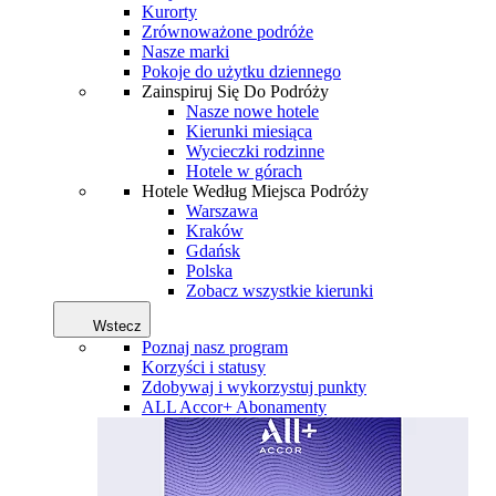
Kurorty
Zrównoważone podróże
Nasze marki
Pokoje do użytku dziennego
Zainspiruj Się Do Podróży
Nasze nowe hotele
Kierunki miesiąca
Wycieczki rodzinne
Hotele w górach
Hotele Według Miejsca Podróży
Warszawa
Kraków
Gdańsk
Polska
Zobacz wszystkie kierunki
Wstecz
Poznaj nasz program
Korzyści i statusy
Zdobywaj i wykorzystuj punkty
ALL Accor+ Abonamenty