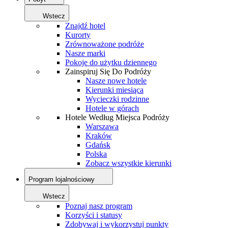
Wstecz
Znajdź hotel
Kurorty
Zrównoważone podróże
Nasze marki
Pokoje do użytku dziennego
Zainspiruj Się Do Podróży
Nasze nowe hotele
Kierunki miesiąca
Wycieczki rodzinne
Hotele w górach
Hotele Według Miejsca Podróży
Warszawa
Kraków
Gdańsk
Polska
Zobacz wszystkie kierunki
Program lojalnościowy
Wstecz
Poznaj nasz program
Korzyści i statusy
Zdobywaj i wykorzystuj punkty