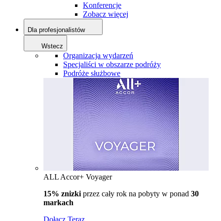
Konferencje
Zobacz więcej
Dla profesjonalistów
Wstecz
Organizacja wydarzeń
Specjaliści w obszarze podróży
Podróże służbowe
ALL Accor+ Voyager
15% znizki
przez cały rok na pobyty w ponad
30
markach
Dołącz Teraz