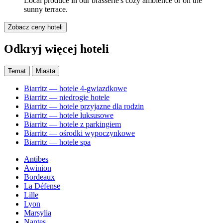
Local produce in our brasserie's cozy ambience or on the
sunny terrace.
Zobacz ceny hoteli
Odkryj więcej hoteli
Temat
Miasta
Biarritz — hotele 4-gwiazdkowe
Biarritz — niedrogie hotele
Biarritz — hotele przyjazne dla rodzin
Biarritz — hotele luksusowe
Biarritz — hotele z parkingiem
Biarritz — ośrodki wypoczynkowe
Biarritz — hotele spa
Antibes
Awinion
Bordeaux
La Défense
Lille
Lyon
Marsylia
Nantes