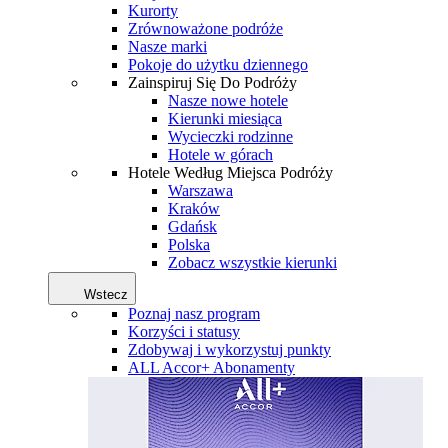
Kurorty
Zrównoważone podróże
Nasze marki
Pokoje do użytku dziennego
Zainspiruj Się Do Podróży
Nasze nowe hotele
Kierunki miesiąca
Wycieczki rodzinne
Hotele w górach
Hotele Według Miejsca Podróży
Warszawa
Kraków
Gdańsk
Polska
Zobacz wszystkie kierunki
Wstecz
Poznaj nasz program
Korzyści i statusy
Zdobywaj i wykorzystuj punkty
ALL Accor+ Abonamenty