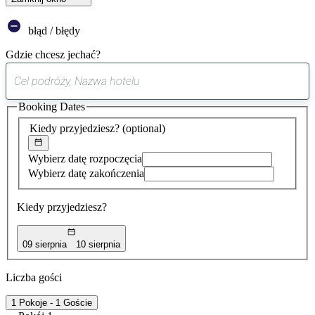
błąd / błędy
Gdzie chcesz jechać?
0
sugestia
Booking Dates
została
znaleziona
Kiedy przyjedziesz?
(optional)
Wybierz datę rozpoczęcia
Wybierz datę zakończenia
Kiedy przyjedziesz?
09 sierpnia
10 sierpnia
Liczba gości
1 Pokoje - 1 Goście