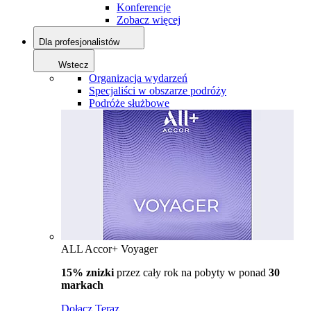
Konferencje
Zobacz więcej
Dla profesjonalistów
Wstecz
Organizacja wydarzeń
Specjaliści w obszarze podróży
Podróże służbowe
ALL Accor+ Voyager
15% znizki
przez cały rok na pobyty w ponad
30
markach
Dołącz Teraz