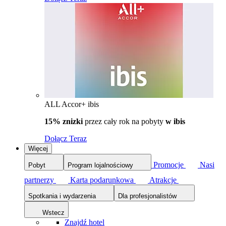
ALL Accor+ ibis
15% znizki
przez cały rok na pobyty
w ibis
Dołącz Teraz
Więcej
Promocje
Nasi
Pobyt
Program lojalnościowy
partnerzy
Karta podarunkowa
Atrakcje
Spotkania i wydarzenia
Dla profesjonalistów
Wstecz
Znajdź hotel