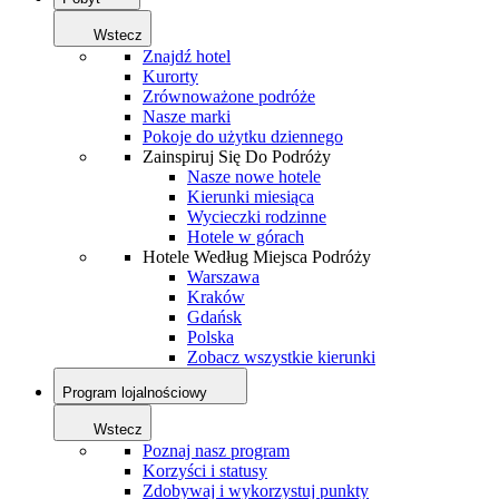
Wstecz
Znajdź hotel
Kurorty
Zrównoważone podróże
Nasze marki
Pokoje do użytku dziennego
Zainspiruj Się Do Podróży
Nasze nowe hotele
Kierunki miesiąca
Wycieczki rodzinne
Hotele w górach
Hotele Według Miejsca Podróży
Warszawa
Kraków
Gdańsk
Polska
Zobacz wszystkie kierunki
Program lojalnościowy
Wstecz
Poznaj nasz program
Korzyści i statusy
Zdobywaj i wykorzystuj punkty