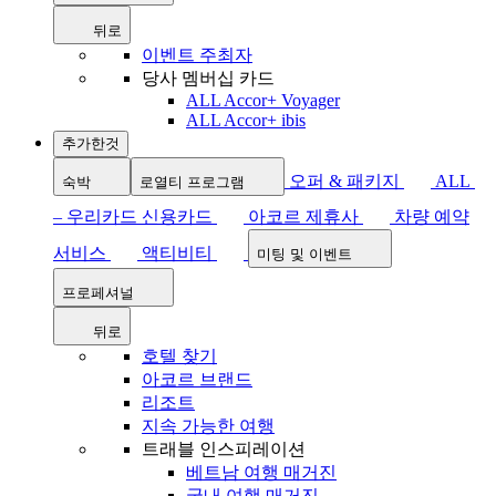
뒤로
이벤트 주최자
당사 멤버십 카드
ALL Accor+ Voyager
ALL Accor+ ibis
추가한것
오퍼 & 패키지
ALL
숙박
로열티 프로그램
– 우리카드 신용카드
아코르 제휴사
차량 예약
서비스
액티비티
미팅 및 이벤트
프로페셔널
뒤로
호텔 찾기
아코르 브랜드
리조트
지속 가능한 여행
트래블 인스피레이션
베트남 여행 매거진
국내 여행 매거진