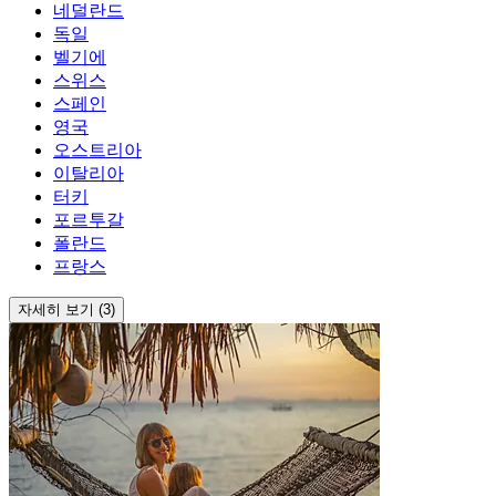
네덜란드
독일
벨기에
스위스
스페인
영국
오스트리아
이탈리아
터키
포르투갈
폴란드
프랑스
자세히 보기 (3)