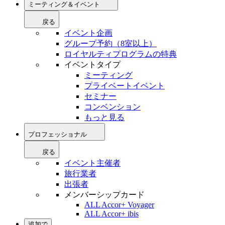
ミーティング＆イベント
戻る
イベント企画
グループ予約（8室以上）
ロイヤルティプログラムの特典
イベントタイプ
ミーティング
プライベートイベント
セミナー
コンベンション
もっと見る
プロフェッショナル
戻る
イベント主催者
旅行業者
出張者
メンバーシップカード
ALL Accor+ Voyager
ALL Accor+ ibis
追加で