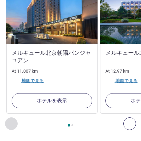
メルキュール北京朝陽パンジャ
メルキュール
ユアン
At
11.007
km
At
12.97
km
地図で見る
地図で見る
ホテルを表示
ホテ
2
ページ中
1
ページ
, 周辺の他の施設 1 :, 周辺の他の施設 2 :,
前に戻る - 周辺の他の施設
次へ