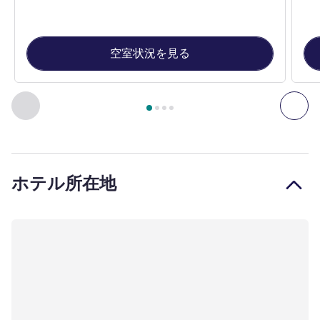
空室状況を見る
4
ページ中
1
ページ
, 客室 1 : スーペリアルーム: キングサイ
前に戻る - 客室
次へ
ホテル所在地