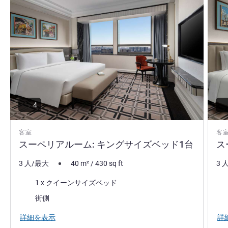
4
客室
客
スーペリアルーム: キングサイズベッド1台
ス
3 人/最大
40
m²
/
430
sq ft
3 
寝具
寝
1 x クイーンサイズベッド
ビュー:
ビュ
街側
詳細を表示
詳