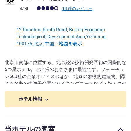
お客さまの声 (確認済みレビュー アコーホテルズ)
18 件のレビュー
4.1/5
12 Ronghua South Road, Beijing Economic
Technological, Development Area,Yizhuang,
100176 北京, 中国
-
地図を表示
北京市南部に位置する、北京経済技術開発区初の国際的な
説明
5つ星ホテル。ご出張のお客さまに最適です。フォーチュ
ン500社の企業オフィスのほか、北京の象徴的建造物、隠
れた名所の南海子公園のハイキングコースなどへ好アクセ
ス。短時間でも観光をお楽しみいただけます!
ホテル情報
当ホテルの客室