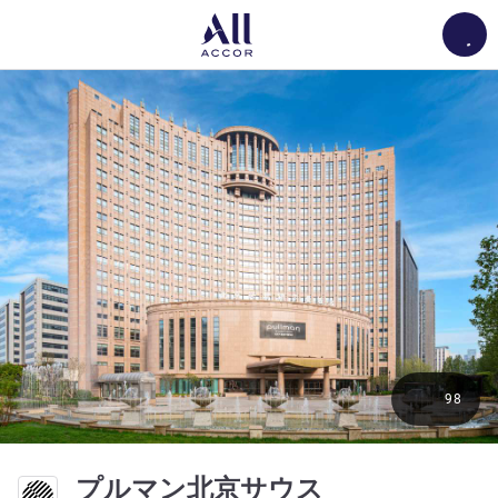
Load
98
5 つ星
プルマン北京サウス