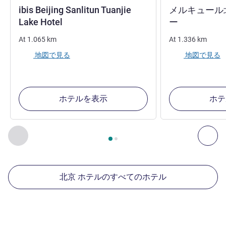
ibis Beijing Sanlitun Tuanjie
メルキュール
1 つ星
4 つ星
Lake Hotel
ー
At
1.065
km
At
1.336
km
地図で見る
地図で見る
ホテルを表示
ホテ
2
ページ中
1
ページ
, 周辺の他の施設 1 :, 周辺の他の施設 2 :,
前に戻る - 周辺の他の施設
次へ
北京 ホテルのすべてのホテル