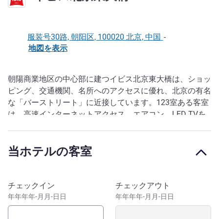
服装号30路, 朝阳区, 100020 北京, 中国
-
地図を表示
朝陽商業地区の中心部に建つイビス北京東大橋は、ショッ
説明
ピング、交通機関、名所へのアクセスに優れ、北京の有名
な「バーストリート」に近接しています。123室ある客室
は、高速インターネットアクセス、エアコン、LED TVを
備えています。館内では、毎日の朝食や24時間対応のフ
ロントデスクのサービスをご利用いただけます。当ホテル
当ホテルの客室
は北京国際空港から30分以内で、オフィスビルの徒歩圏
内にあります。
このホテルを予約
チェックイン
チェックアウト
年年年年-月月-日日
年年年年-月月-日日