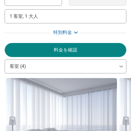
1 客室, 1 大人
特別料金
料金を確認
客室 (4)
詳細を表示
詳細