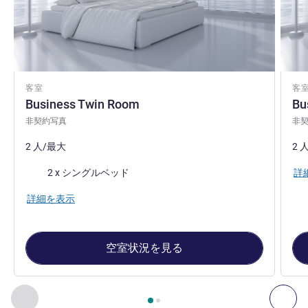
客室
客
Business Twin Room
Bu
非契約写真
非
2 人/最大
2 
寝具
詳
2 x シングルベッド
詳細を表示
空室状況を見る
2
ページ中
1
ページ
, 客室 1 : Business Twin Room , 客室 2 : 
前に戻る - 客室
次へ