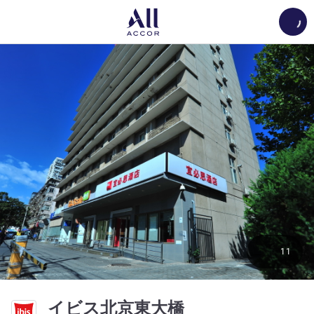
Load
11
3 つ星
イビス北京東大橋