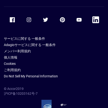
Accor Facebook
Accor Instagram
Accor Twitter
Accor Pinterest
Accor Youtube
Accor Li
サービスに関する 一般条件
Adagioサービスに関する 一般条件
メンバー利用規約
個人情報
Cookies
ご利用規約
Do Not Sell My Personal Information
© Accor2019
沪ICP备10203162号-7
SSL Secure – globalSign