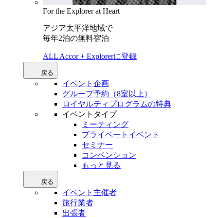
For the Explorer at Heart
アジア太平洋地域で
毎年2泊の無料宿泊
ALL Accor + Explorerに登録
戻る
イベント企画
グループ予約（8室以上）
ロイヤルティプログラムの特典
イベントタイプ
ミーティング
プライベートイベント
セミナー
コンベンション
もっと見る
戻る
イベント主催者
旅行業者
出張者