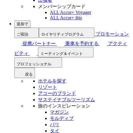
出張者
メンバーシップカード
ALL Accor+ Voyager
ALL Accor+ ibis
追加で
プロモーション
ご宿泊
ロイヤリティプログラム
提携パートナー
乗車を予約する
アクティ
ビティ
ミーティング＆イベント
プロフェッショナル
戻る
ホテルを探す
リゾート
アコーのブランド
サステイナブルツーリズム
旅のインスピレーション
マガジン
モルディブ
バリ
タイ