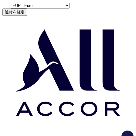
通貨を確定
Load