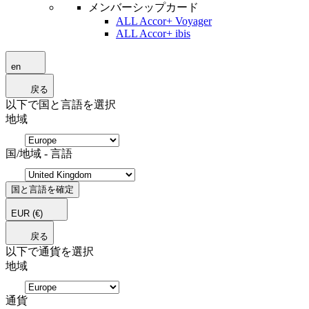
メンバーシップカード
ALL Accor+ Voyager
ALL Accor+ ibis
en
戻る
以下で国と言語を選択
地域
国/地域 - 言語
国と言語を確定
EUR
(€)
戻る
以下で通貨を選択
地域
通貨