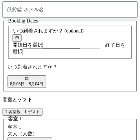
0
ア
Booking Dates
ド
バ
いつ到着されますか？
(optional)
イ
ス
の
開始日を選択
終了日を
検
選択
索
結
いつ到着されますか？
果
8月03日
8月04日
客室とゲスト
1 客室数 - 1 ゲスト
客室 1
客室 1
大人（人数）