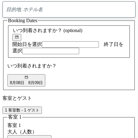
0
ア
Booking Dates
ド
バ
いつ到着されますか？
(optional)
イ
ス
の
開始日を選択
終了日を
検
選択
索
結
いつ到着されますか？
果
8月08日
8月09日
客室とゲスト
1 客室数 - 1 ゲスト
客室 1
客室 1
大人（人数）