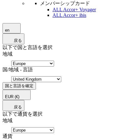
メンバーシップカード
ALL Accor+ Voyager
ALL Accor+ ibis
en
戻る
以下で国と言語を選択
地域
国/地域 - 言語
国と言語を確定
EUR
(€)
戻る
以下で通貨を選択
地域
通貨