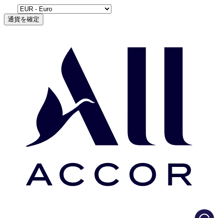
通貨を確定
Load