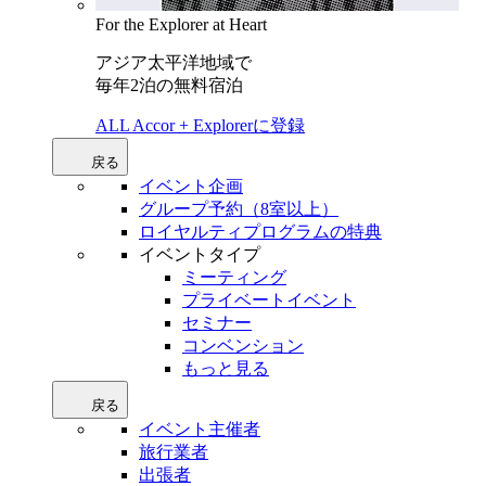
For the Explorer at Heart
アジア太平洋地域で
毎年2泊の無料宿泊
ALL Accor + Explorerに登録
戻る
イベント企画
グループ予約（8室以上）
ロイヤルティプログラムの特典
イベントタイプ
ミーティング
プライベートイベント
セミナー
コンベンション
もっと見る
戻る
イベント主催者
旅行業者
出張者