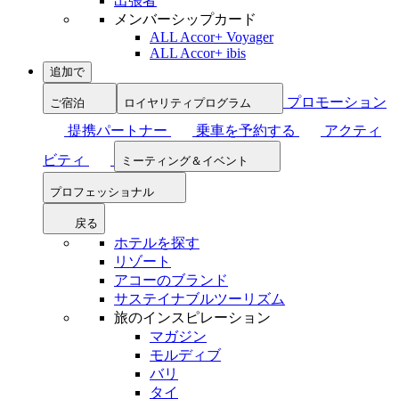
出張者
メンバーシップカード
ALL Accor+ Voyager
ALL Accor+ ibis
追加で
プロモーション
ご宿泊
ロイヤリティプログラム
提携パートナー
乗車を予約する
アクティ
ビティ
ミーティング＆イベント
プロフェッショナル
戻る
ホテルを探す
リゾート
アコーのブランド
サステイナブルツーリズム
旅のインスピレーション
マガジン
モルディブ
バリ
タイ