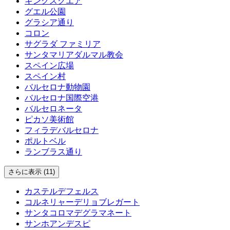
キングスクエア
グエル公園
グラシア通り
コロン
サグラダ ファミリア
サンタマリアダルマル教会
スペイン広場
スペイン村
バルセロナ動物園
バルセロナ国際空港
バルセロネータ
ピカソ美術館
フィラデバルセロナ
ポルトベル
ランブラス通り
さらに表示 (11)
カステルデフェルス
コルネリャーデリョブレガート
サンタコロマデグラマネート
サンホアンデスピ