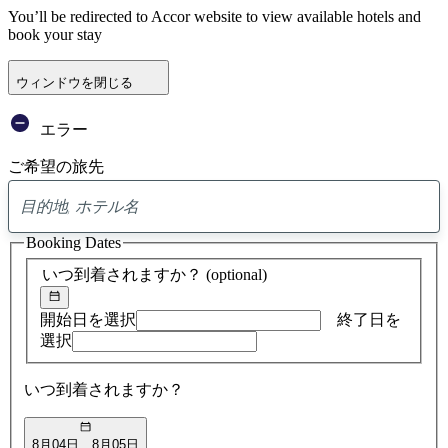
You’ll be redirected to Accor website to view available hotels and
book your stay
ウィンドウを閉じる
エラー
ご希望の旅先
0
ア
Booking Dates
ド
バ
いつ到着されますか？
(optional)
イ
ス
の
開始日を選択
終了日を
検
選択
索
結
いつ到着されますか？
果
8月04日
8月05日