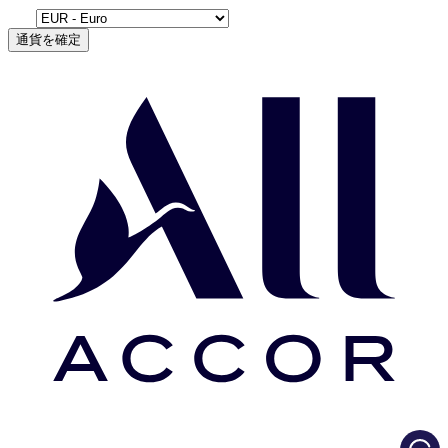
通貨を確定
Load