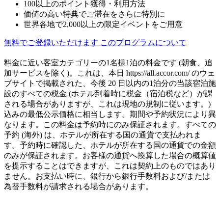
100以上のポイント獲得・利用方法
価値の高い特典でご滞在をさらに特別に
世界各地で2,000以上の限定イベントをご用意
無料でご登録いただけます
このプログラムについて
料金に近い客室カテゴリーの1名様1泊の料金です (朝食、追
加サービスを除く)。これは、本日 https://all.accor.com/ のウェ
ブサイトで掲載された、今後 20 日以内の1泊分の当該宿泊施
設のすべての税金 (ホテル到着時に税金（宿泊税など）が課
される場合がありますが、これは現地の規制に従います。)
込みの最低公示価格に相当します。期間や予約状況により異
なります。この料金は予約時にのみ保証されます。すべての
予約 (海外) は、ホテルが所在する国の通貨で支払われま
す。予約時に確認した、ホテルが所在する国の通貨での金額
のみが保証されます。お客様の通貨へ換算した場合の概算値
を提示することはできますが、これは契約上のものではあり
ません。お支払い時に、銀行から銀行手数料および/または
為替手数料が請求される場合があります。