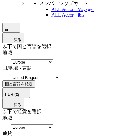
メンバーシップカード
ALL Accor+ Voyager
ALL Accor+ ibis
en
戻る
以下で国と言語を選択
地域
国/地域 - 言語
国と言語を確定
EUR
(€)
戻る
以下で通貨を選択
地域
通貨