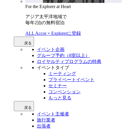
For the Explorer at Heart
アジア太平洋地域で
毎年2泊の無料宿泊
ALL Accor + Explorerに登録
戻る
イベント企画
グループ予約（8室以上）
ロイヤルティプログラムの特典
イベントタイプ
ミーティング
プライベートイベント
セミナー
コンベンション
もっと見る
戻る
イベント主催者
旅行業者
出張者