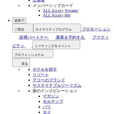
出張者
メンバーシップカード
ALL Accor+ Voyager
ALL Accor+ ibis
追加で
プロモーション
ご宿泊
ロイヤリティプログラム
提携パートナー
乗車を予約する
アクティ
ビティ
ミーティング＆イベント
プロフェッショナル
戻る
ホテルを探す
リゾート
アコーのブランド
サステイナブルツーリズム
旅のインスピレーション
マガジン
モルディブ
バリ
タイ