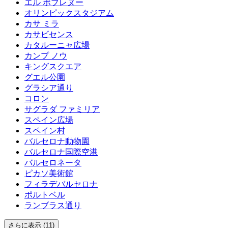
エル ポブレヌー
オリンピックスタジアム
カサ ミラ
カサビセンス
カタルーニャ広場
カンプ ノウ
キングスクエア
グエル公園
グラシア通り
コロン
サグラダ ファミリア
スペイン広場
スペイン村
バルセロナ動物園
バルセロナ国際空港
バルセロネータ
ピカソ美術館
フィラデバルセロナ
ポルトベル
ランブラス通り
さらに表示 (11)