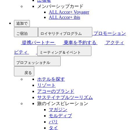
出張者
メンバーシップカード
ALL Accor+ Voyager
ALL Accor+ ibis
追加で
プロモーション
ご宿泊
ロイヤリティプログラム
提携パートナー
乗車を予約する
アクティ
ビティ
ミーティング＆イベント
プロフェッショナル
戻る
ホテルを探す
リゾート
アコーのブランド
サステイナブルツーリズム
旅のインスピレーション
マガジン
モルディブ
バリ
タイ