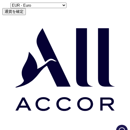
通貨を確定
Load