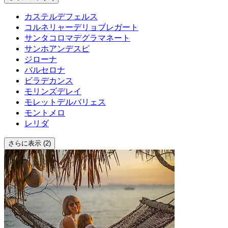
カステルデフェルス
コルネリャーデリョブレガート
サンタコロマデグラマネート
サンホアンデスピ
ジローナ
バルセロナ
ビラデカンス
モリンズデレイ
モレットデルバリェス
モントメロ
レリダ
さらに表示 (2)