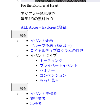
For the Explorer at Heart
アジア太平洋地域で
毎年2泊の無料宿泊
ALL Accor + Explorerに登録
戻る
イベント企画
グループ予約（8室以上）
ロイヤルティプログラムの特典
イベントタイプ
ミーティング
プライベートイベント
セミナー
コンベンション
もっと見る
戻る
イベント主催者
旅行業者
出張者