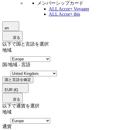
メンバーシップカード
ALL Accor+ Voyager
ALL Accor+ ibis
en
戻る
以下で国と言語を選択
地域
国/地域 - 言語
国と言語を確定
EUR
(€)
戻る
以下で通貨を選択
地域
通貨