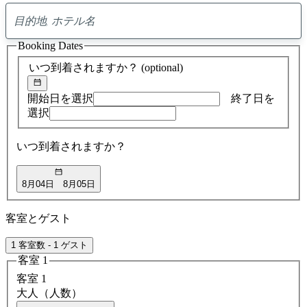
0
ア
Booking Dates
ド
バ
いつ到着されますか？
(optional)
イ
ス
の
開始日を選択
終了日を
検
選択
索
結
いつ到着されますか？
果
8月04日
8月05日
客室とゲスト
1 客室数 - 1 ゲスト
客室 1
客室 1
大人（人数）