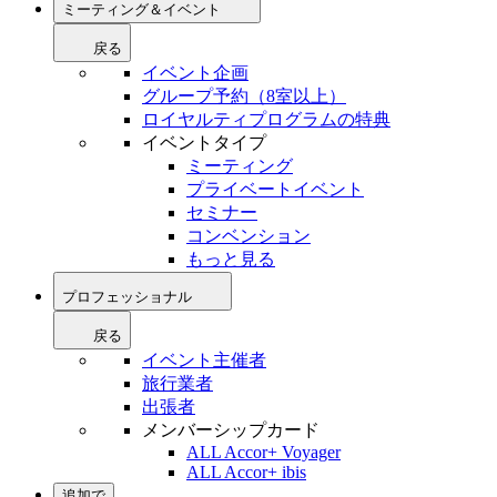
ミーティング＆イベント
戻る
イベント企画
グループ予約（8室以上）
ロイヤルティプログラムの特典
イベントタイプ
ミーティング
プライベートイベント
セミナー
コンベンション
もっと見る
プロフェッショナル
戻る
イベント主催者
旅行業者
出張者
メンバーシップカード
ALL Accor+ Voyager
ALL Accor+ ibis
追加で