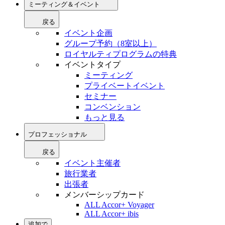
ミーティング＆イベント
戻る
イベント企画
グループ予約（8室以上）
ロイヤルティプログラムの特典
イベントタイプ
ミーティング
プライベートイベント
セミナー
コンベンション
もっと見る
プロフェッショナル
戻る
イベント主催者
旅行業者
出張者
メンバーシップカード
ALL Accor+ Voyager
ALL Accor+ ibis
追加で