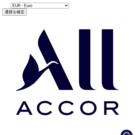
通貨を確定
Load