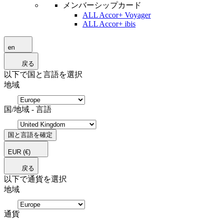
メンバーシップカード
ALL Accor+ Voyager
ALL Accor+ ibis
en
戻る
以下で国と言語を選択
地域
国/地域 - 言語
国と言語を確定
EUR
(€)
戻る
以下で通貨を選択
地域
通貨