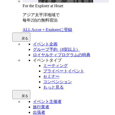
For the Explorer at Heart
アジア太平洋地域で
毎年2泊の無料宿泊
ALL Accor + Explorerに登録
戻る
イベント企画
グループ予約（8室以上）
ロイヤルティプログラムの特典
イベントタイプ
ミーティング
プライベートイベント
セミナー
コンベンション
もっと見る
戻る
イベント主催者
旅行業者
出張者