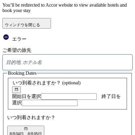
You’ll be redirected to Accor website to view available hotels and
book your stay
ウィンドウを閉じる
エラー
ご希望の旅先
0
ア
Booking Dates
ド
バ
いつ到着されますか？
(optional)
イ
ス
の
開始日を選択
終了日を
検
選択
索
結
いつ到着されますか？
果
8月04日
8月05日