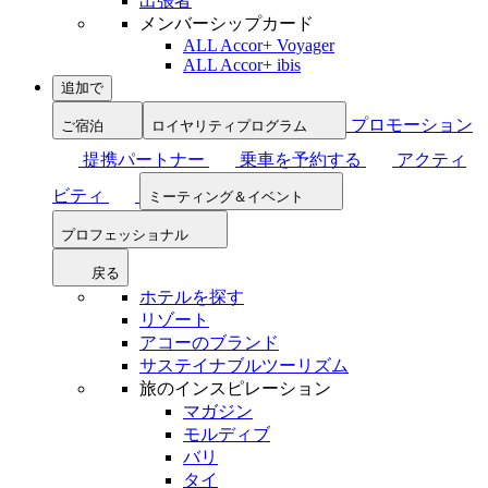
出張者
メンバーシップカード
ALL Accor+ Voyager
ALL Accor+ ibis
追加で
プロモーション
ご宿泊
ロイヤリティプログラム
提携パートナー
乗車を予約する
アクティ
ビティ
ミーティング＆イベント
プロフェッショナル
戻る
ホテルを探す
リゾート
アコーのブランド
サステイナブルツーリズム
旅のインスピレーション
マガジン
モルディブ
バリ
タイ