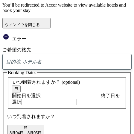
You’ll be redirected to Accor website to view available hotels and
book your stay
ウィンドウを閉じる
エラー
ご希望の旅先
0
ア
Booking Dates
ド
バ
いつ到着されますか？
(optional)
イ
ス
の
開始日を選択
終了日を
検
選択
索
結
いつ到着されますか？
果
8月04日
8月05日