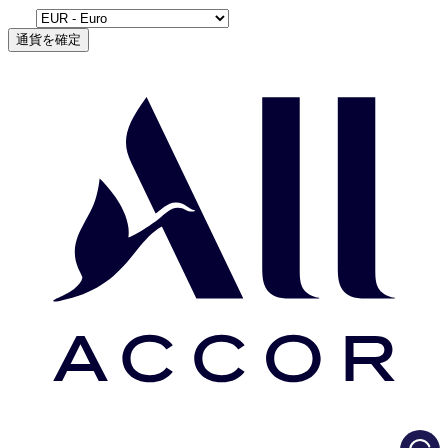
通貨を確定
Load