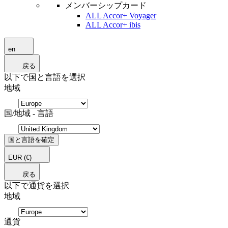
メンバーシップカード
ALL Accor+ Voyager
ALL Accor+ ibis
en
戻る
以下で国と言語を選択
地域
国/地域 - 言語
国と言語を確定
EUR
(€)
戻る
以下で通貨を選択
地域
通貨