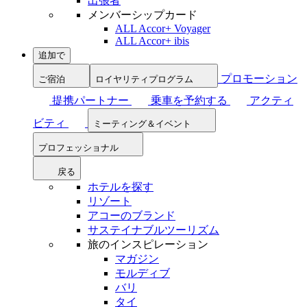
出張者
メンバーシップカード
ALL Accor+ Voyager
ALL Accor+ ibis
追加で
プロモーション
ご宿泊
ロイヤリティプログラム
提携パートナー
乗車を予約する
アクティ
ビティ
ミーティング＆イベント
プロフェッショナル
戻る
ホテルを探す
リゾート
アコーのブランド
サステイナブルツーリズム
旅のインスピレーション
マガジン
モルディブ
バリ
タイ