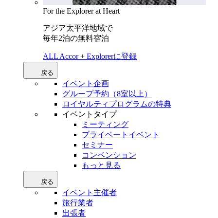
For the Explorer at Heart
アジア太平洋地域で
毎年2泊の無料宿泊
ALL Accor + Explorerに登録
戻る
イベント企画
グループ予約（8室以上）
ロイヤルティプログラムの特典
イベントタイプ
ミーティング
プライベートイベント
セミナー
コンベンション
もっと見る
戻る
イベント主催者
旅行業者
出張者