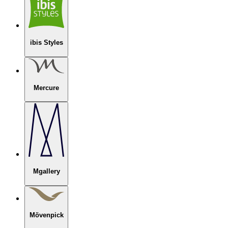
ibis Styles
Mercure
Mgallery
Mövenpick