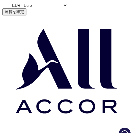
通貨を確定
Load