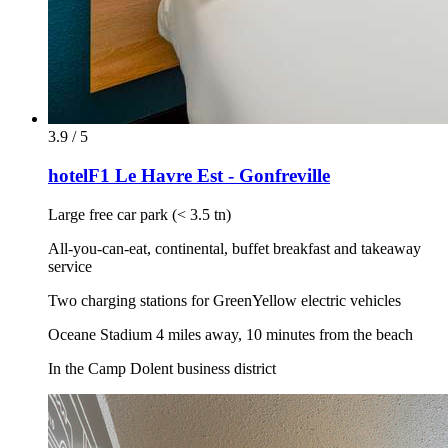
3.9 / 5
hotelF1 Le Havre Est - Gonfreville
Large free car park (< 3.5 tn)
All-you-can-eat, continental, buffet breakfast and takeaway
service
Two charging stations for GreenYellow electric vehicles
Oceane Stadium 4 miles away, 10 minutes from the beach
In the Camp Dolent business district