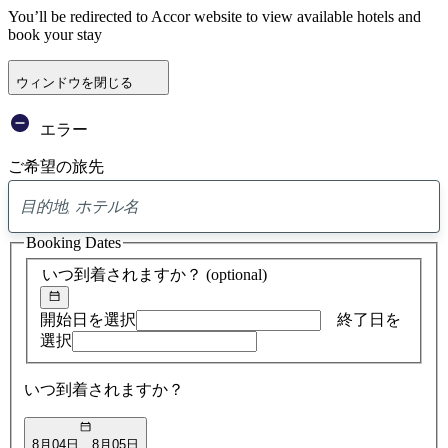
You’ll be redirected to Accor website to view available hotels and
book your stay
ウィンドウを閉じる
エラー
ご希望の旅先
0
ア
Booking Dates
ド
バ
いつ到着されますか？
(optional)
イ
ス
の
開始日を選択
終了日を
検
選択
索
結
いつ到着されますか？
果
8月04日
8月05日