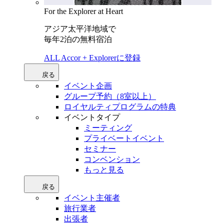
For the Explorer at Heart
アジア太平洋地域で
毎年2泊の無料宿泊
ALL Accor + Explorerに登録
戻る
イベント企画
グループ予約（8室以上）
ロイヤルティプログラムの特典
イベントタイプ
ミーティング
プライベートイベント
セミナー
コンベンション
もっと見る
戻る
イベント主催者
旅行業者
出張者