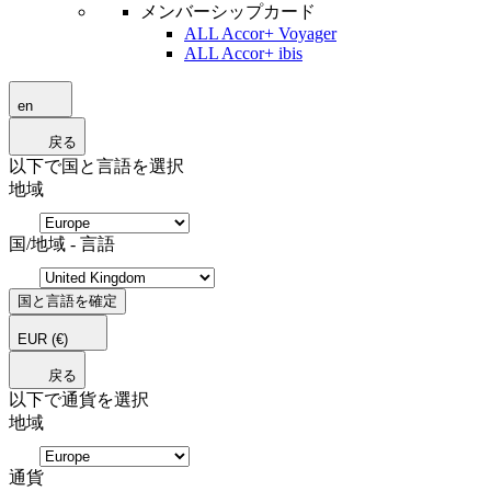
メンバーシップカード
ALL Accor+ Voyager
ALL Accor+ ibis
en
戻る
以下で国と言語を選択
地域
国/地域 - 言語
国と言語を確定
EUR
(€)
戻る
以下で通貨を選択
地域
通貨