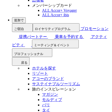
出張者
メンバーシップカード
ALL Accor+ Voyager
ALL Accor+ ibis
追加で
プロモーション
ご宿泊
ロイヤリティプログラム
提携パートナー
乗車を予約する
アクティ
ビティ
ミーティング＆イベント
プロフェッショナル
戻る
ホテルを探す
リゾート
アコーのブランド
サステイナブルツーリズム
旅のインスピレーション
マガジン
モルディブ
バリ
タイ