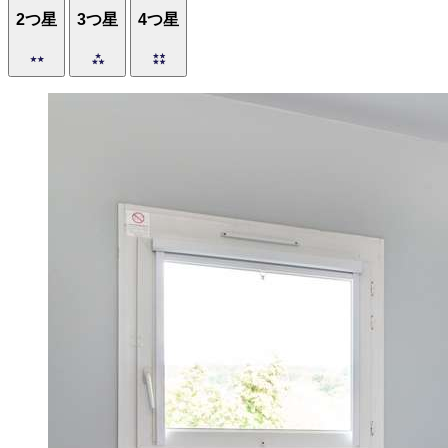
2つ星
3つ星
4つ星