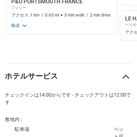
P&O PORTSMOUTH FRANCE
フェリー
アクセス:
1
km
/
0.63
mi
3
min
walk
/
2
min
drive
LE 
ヘリポ
輸送
アクセ
ホテルサービス
チェックインは
14:00
からです - チェックアウトは
12:00
で
す
敷地内
駐車場
ペッ
ト可