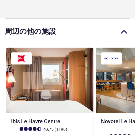
周辺の他の施設
3 つ星
ibis Le Havre Centre
Novotel Le Ha
お客さまの声 (確認済みレビュー アコーホテルズ)
件のレビュー
4.6/5
(1190
)