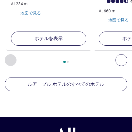
お客さまの声 (確
4
At
234
m
At
660
m
地図で見る
地図で見る
ホテルを表示
ホテ
2
ページ中
1
ページ
, 周辺の他の施設 1 :, 周辺の他の施設 2 :,
前に戻る - 周辺の他の施設
次へ
ルアーブル ホテルのすべてのホテル