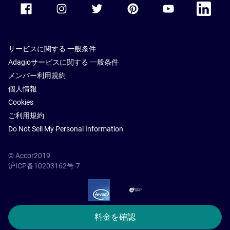
Accor Facebook
Accor Instagram
Accor Twitter
Accor Pinterest
Accor Youtube
Accor Li
サービスに関する 一般条件
Adagioサービスに関する 一般条件
メンバー利用規約
個人情報
Cookies
ご利用規約
Do Not Sell My Personal Information
© Accor2019
沪ICP备10203162号-7
SSL Secure – globalSign
料金を確認