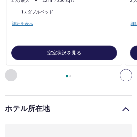
2 人/最大
22
m²
/
236
sq ft
2 
寝具
寝
1 x ダブルベッド
詳細を表示
詳
空室状況を見る
2
ページ中
1
ページ
, 客室 1 : Classic Room with 1 double bed
前に戻る - 客室
次へ
ホテル所在地