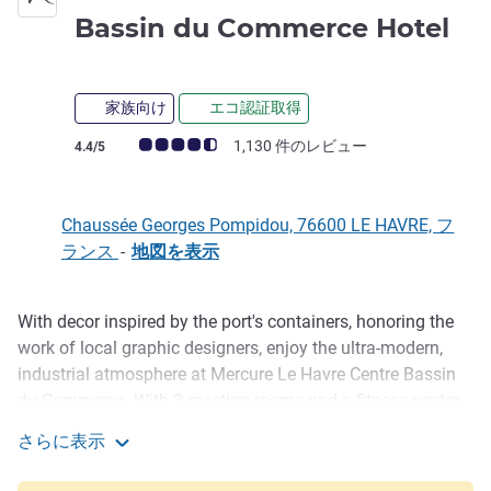
4 
Bassin du Commerce Hotel
家族向け
エコ認証取得
お客さまの声 (確認済みレビュー アコーホテルズ)
1,130 件のレビュー
4.4/5
Chaussée Georges Pompidou, 76600 LE HAVRE, フ
ランス
-
地図を表示
With decor inspired by the port's containers, honoring the
説明
work of local graphic designers, enjoy the ultra-modern,
industrial atmosphere at Mercure Le Havre Centre Bassin
du Commerce. With 3 meeting rooms and a fitness center,
we also promote the local region, with our bar-restaurant
さらに表示
offering homemade cocktails and dishes made using local
Mercure Le Havre Centre Bassin du Commerce Hotel
produce. At breakfast enjoy our own honey produced on