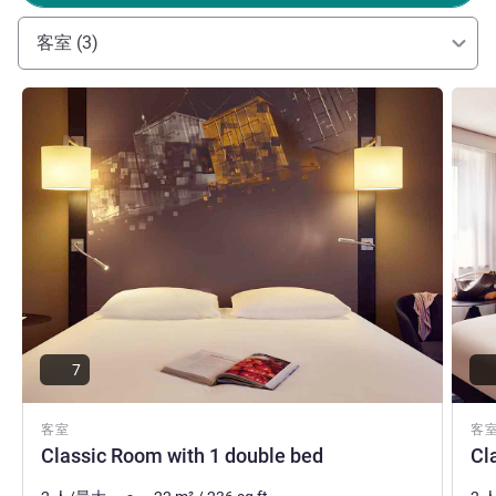
industrial setting: Welcome to the Mercure Le Havre Centre
Bassin du Commerce.
客室 (3)
Valérie Roy ホテル経営
詳細を表示
詳細
7
客室
客
Classic Room with 1 double bed
Cl