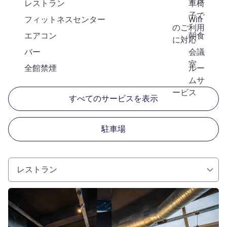
レストラン
車椅
子で
フィットネスセンター
Wifi
のご利用
エアコン
朝食
に対応
バー
会議
室
全館禁煙
ルー
ムサ
ービス
すべてのサービスを表示
駐車場
レストラン
詳細を表示