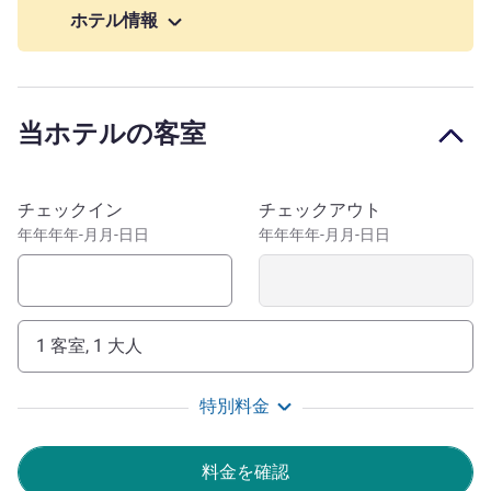
our rooftop!
ホテル情報
Right in the city centre, our hotel in Le Havre invites you to
stroll and discover the town's rich cultural and historical
heritage. In about 15 minutes, you can walk to Saint-
当ホテルの客室
Joseph Church, La Maison de l'Armateur, the MuMa
museum and the Scène Nationale The railway station is
just 10 minutes away on foot, giving you easy access to
このホテルを予約
チェックイン
チェックアウト
various public transport options. Make the most of your
年年年年-月月-日日
年年年年-月月-日日
stay in Le Havre by heading to the beach and sunbathing
on the sandy shores of the English Channel!
Close to the beaches, the Malaux museum and the
Cathedral of Le Havre, this Mercure is ideal for exploring
1 客室, 1 大人
our culture and for walking on the seafront. You can also
explore the Perret architecture which is classified as a
特別料金
UNESCO World Heritage site.
An genuine living and shared space in a modern,
料金を確認