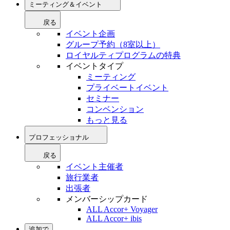
ミーティング＆イベント
戻る
イベント企画
グループ予約（8室以上）
ロイヤルティプログラムの特典
イベントタイプ
ミーティング
プライベートイベント
セミナー
コンベンション
もっと見る
プロフェッショナル
戻る
イベント主催者
旅行業者
出張者
メンバーシップカード
ALL Accor+ Voyager
ALL Accor+ ibis
追加で