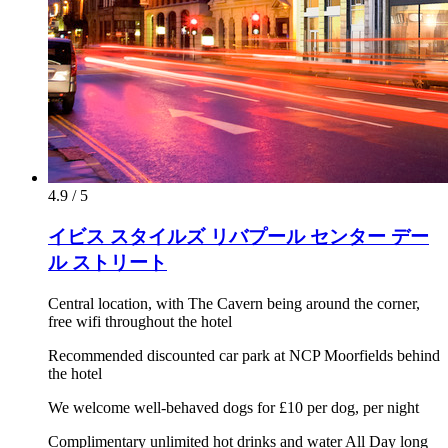
4.9 / 5
イビス スタイルズ リバプール センター デー
ル ストリート
Central location, with The Cavern being around the corner,
free wifi throughout the hotel
Recommended discounted car park at NCP Moorfields behind
the hotel
We welcome well-behaved dogs for £10 per dog, per night
Complimentary unlimited hot drinks and water All Day long