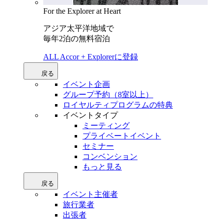
For the Explorer at Heart
アジア太平洋地域で
毎年2泊の無料宿泊
ALL Accor + Explorerに登録
戻る
イベント企画
グループ予約（8室以上）
ロイヤルティプログラムの特典
イベントタイプ
ミーティング
プライベートイベント
セミナー
コンベンション
もっと見る
戻る
イベント主催者
旅行業者
出張者