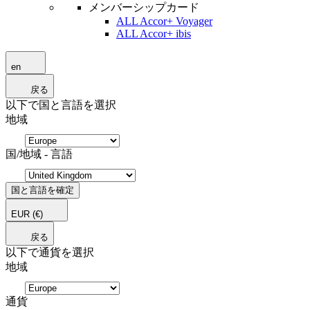
メンバーシップカード
ALL Accor+ Voyager
ALL Accor+ ibis
en
戻る
以下で国と言語を選択
地域
国/地域 - 言語
国と言語を確定
EUR
(€)
戻る
以下で通貨を選択
地域
通貨