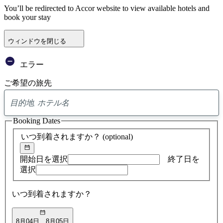
You’ll be redirected to Accor website to view available hotels and
book your stay
ウィンドウを閉じる
エラー
ご希望の旅先
0
ア
Booking Dates
ド
バ
いつ到着されますか？
(optional)
イ
ス
の
開始日を選択
終了日を
検
選択
索
結
いつ到着されますか？
果
8月04日
8月05日