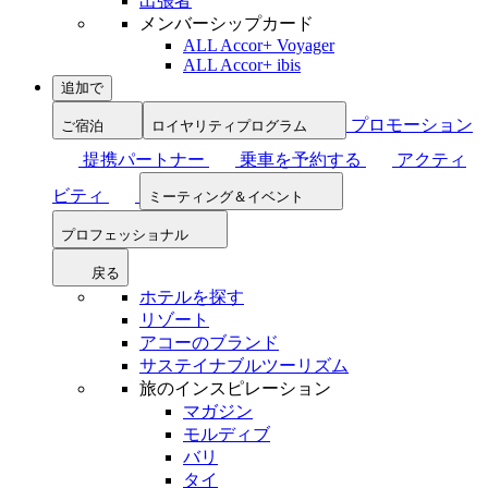
出張者
メンバーシップカード
ALL Accor+ Voyager
ALL Accor+ ibis
追加で
プロモーション
ご宿泊
ロイヤリティプログラム
提携パートナー
乗車を予約する
アクティ
ビティ
ミーティング＆イベント
プロフェッショナル
戻る
ホテルを探す
リゾート
アコーのブランド
サステイナブルツーリズム
旅のインスピレーション
マガジン
モルディブ
バリ
タイ