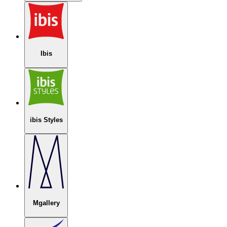
Ibis
ibis Styles
Mgallery