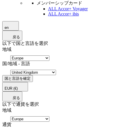
メンバーシップカード
ALL Accor+ Voyager
ALL Accor+ ibis
en
戻る
以下で国と言語を選択
地域
国/地域 - 言語
国と言語を確定
EUR
(€)
戻る
以下で通貨を選択
地域
通貨