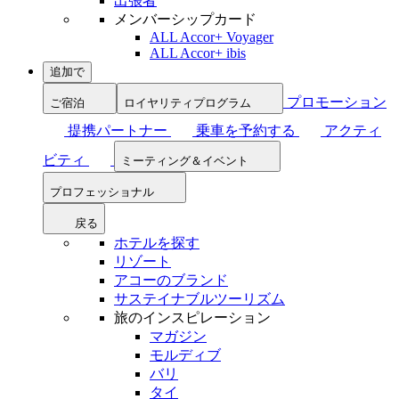
出張者
メンバーシップカード
ALL Accor+ Voyager
ALL Accor+ ibis
追加で
プロモーション
ご宿泊
ロイヤリティプログラム
提携パートナー
乗車を予約する
アクティ
ビティ
ミーティング＆イベント
プロフェッショナル
戻る
ホテルを探す
リゾート
アコーのブランド
サステイナブルツーリズム
旅のインスピレーション
マガジン
モルディブ
バリ
タイ