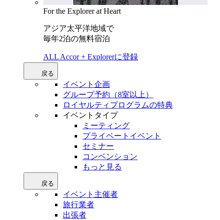
For the Explorer at Heart
アジア太平洋地域で
毎年2泊の無料宿泊
ALL Accor + Explorerに登録
戻る
イベント企画
グループ予約（8室以上）
ロイヤルティプログラムの特典
イベントタイプ
ミーティング
プライベートイベント
セミナー
コンベンション
もっと見る
戻る
イベント主催者
旅行業者
出張者