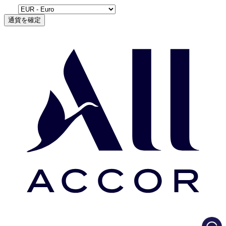
通貨を確定
Load