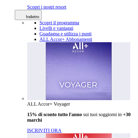
Scopri i nostri resort
Indietro
Scopri il programma
Livelli e vantaggi
Guadagna e utilizza i punti
ALL Accor+ Abbonamenti
ALL Accor+ Voyager
15% di sconto tutto l'anno
sui tuoi soggiorni in
+30
marchi
ISCRIVITI ORA