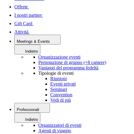
Offerte
I nostri partner
Gift Card
Attività
Meetings & Events
Indietro
Organizzazione eventi
Prenotazione di gruppo (+8 camere)
Vantaggi del programma fedeltà
Tipologie di eventi
Riunioni
Eventi privati
Seminari
Convention
Vedi di più
Professionali
Indietro
Organizzatori di eventi
Agenti di viaggio