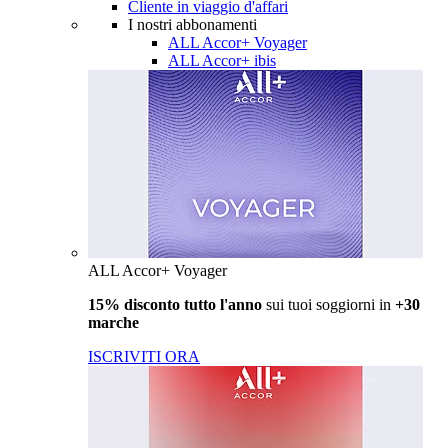
Cliente in viaggio d'affari
I nostri abbonamenti
ALL Accor+ Voyager
ALL Accor+ ibis
ALL Accor+ Voyager
15% disconto tutto l'anno
sui tuoi soggiorni in
+30
marche
ISCRIVITI ORA