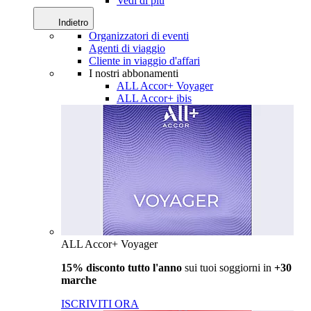
Vedi di più
Indietro
Organizzatori di eventi
Agenti di viaggio
Cliente in viaggio d'affari
I nostri abbonamenti
ALL Accor+ Voyager
ALL Accor+ ibis
ALL Accor+ Voyager
15% disconto tutto l'anno
sui tuoi soggiorni in
+30
marche
ISCRIVITI ORA