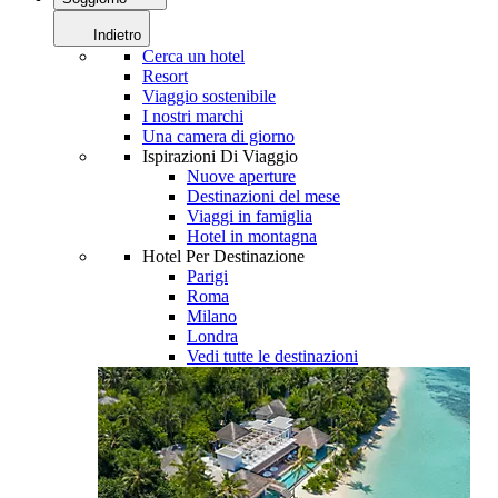
Indietro
Cerca un hotel
Resort
Viaggio sostenibile
I nostri marchi
Una camera di giorno
Ispirazioni Di Viaggio
Nuove aperture
Destinazioni del mese
Viaggi in famiglia
Hotel in montagna
Hotel Per Destinazione
Parigi
Roma
Milano
Londra
Vedi tutte le destinazioni