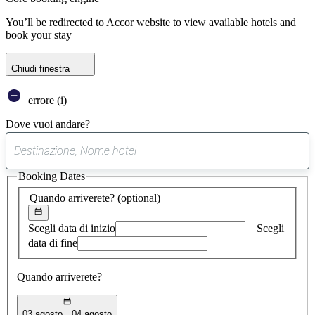
You’ll be redirected to Accor website to view available hotels and
book your stay
Chiudi finestra
errore (i)
Dove vuoi andare?
0
suggerimento
Booking Dates
trovato
Quando arriverete?
(optional)
Scegli data di inizio
Scegli
data di fine
Quando arriverete?
03 agosto
04 agosto