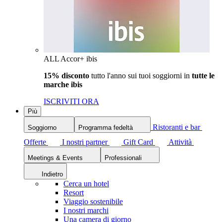
ALL Accor+ ibis
15% disconto
tutto l'anno sui tuoi soggiorni in
tutte le
marche ibis
ISCRIVITI ORA
Più
Ristoranti e bar
Soggiorno
Programma fedeltà
Offerte
I nostri partner
Gift Card
Attività
Meetings & Events
Professionali
Indietro
Cerca un hotel
Resort
Viaggio sostenibile
I nostri marchi
Una camera di giorno