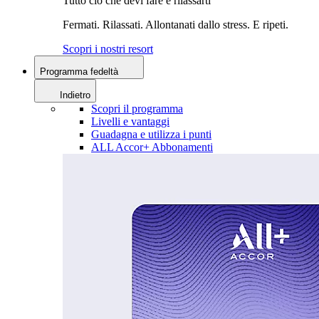
Tutto ciò che devi fare è rilassarti
Fermati. Rilassati. Allontanati dallo stress. E ripeti.
Scopri i nostri resort
Programma fedeltà
Indietro
Scopri il programma
Livelli e vantaggi
Guadagna e utilizza i punti
ALL Accor+ Abbonamenti