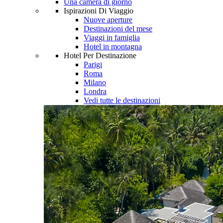
Una camera di giorno
Ispirazioni Di Viaggio
Nuove aperture
Destinazioni del mese
Viaggi in famiglia
Hotel in montagna
Hotel Per Destinazione
Parigi
Roma
Milano
Londra
Vedi tutte le destinazioni