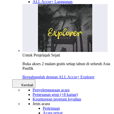
ALL Accor+ Langganan
Untuk Penjelajah Sejati
Buka akses 2 malam gratis setiap tahun di seluruh Asia
Pasifik
Bergabunglah dengan ALL Accor+ Explorer
Kembali
Penyelenggaraan acara
Pemesanan grup (+8 kamar)
Keuntungan program loyalitas
Jenis acara
Pertemuan
Acara privat