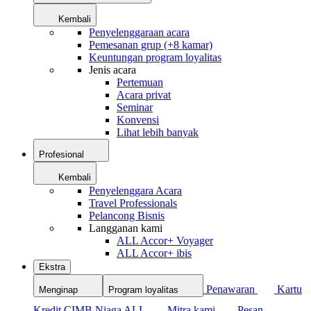
Kembali
Penyelenggaraan acara
Pemesanan grup (+8 kamar)
Keuntungan program loyalitas
Jenis acara
Pertemuan
Acara privat
Seminar
Konvensi
Lihat lebih banyak
Profesional
Kembali
Penyelenggara Acara
Travel Professionals
Pelancong Bisnis
Langganan kami
ALL Accor+ Voyager
ALL Accor+ ibis
Ekstra
Penawaran
Kartu
Menginap
Program loyalitas
Kredit CIMB Niaga ALL
Mitra kami
Pesan