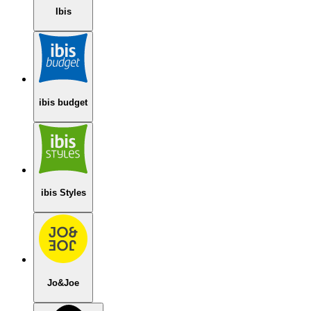
Ibis
ibis budget
ibis Styles
Jo&Joe