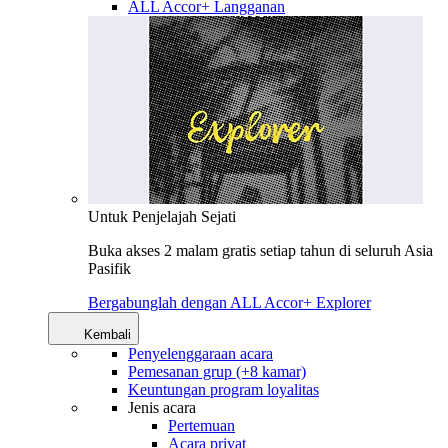
ALL Accor+ Langganan
Untuk Penjelajah Sejati
Buka akses 2 malam gratis setiap tahun di seluruh Asia
Pasifik
Bergabunglah dengan ALL Accor+ Explorer
Kembali
Penyelenggaraan acara
Pemesanan grup (+8 kamar)
Keuntungan program loyalitas
Jenis acara
Pertemuan
Acara privat