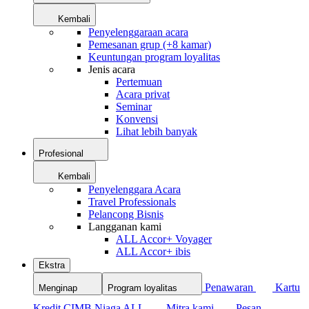
Kembali
Penyelenggaraan acara
Pemesanan grup (+8 kamar)
Keuntungan program loyalitas
Jenis acara
Pertemuan
Acara privat
Seminar
Konvensi
Lihat lebih banyak
Profesional
Kembali
Penyelenggara Acara
Travel Professionals
Pelancong Bisnis
Langganan kami
ALL Accor+ Voyager
ALL Accor+ ibis
Ekstra
Penawaran
Kartu
Menginap
Program loyalitas
Kredit CIMB Niaga ALL
Mitra kami
Pesan