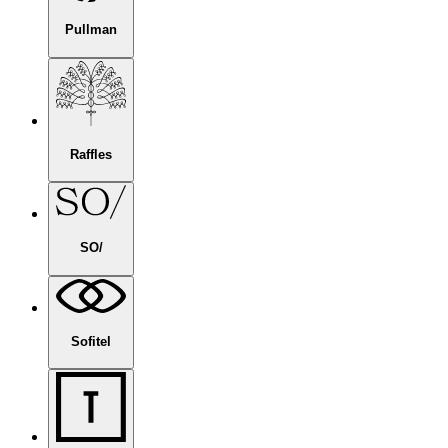
Pullman
Raffles
SO/
Sofitel