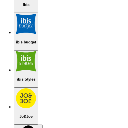
Ibis
ibis budget
ibis Styles
Jo&Joe