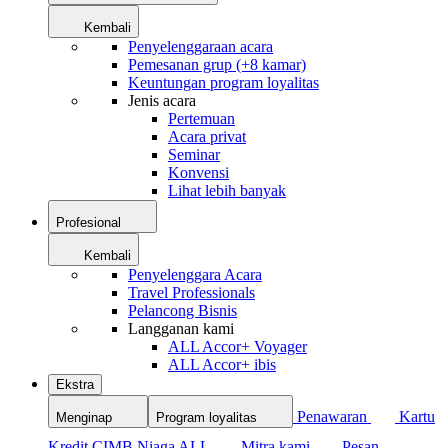
Kembali
Penyelenggaraan acara
Pemesanan grup (+8 kamar)
Keuntungan program loyalitas
Jenis acara
Pertemuan
Acara privat
Seminar
Konvensi
Lihat lebih banyak
Profesional
Kembali
Penyelenggara Acara
Travel Professionals
Pelancong Bisnis
Langganan kami
ALL Accor+ Voyager
ALL Accor+ ibis
Ekstra
Penawaran
Kartu
Menginap
Program loyalitas
Kredit CIMB Niaga ALL
Mitra kami
Pesan