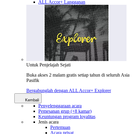
ALL Accor+ Langganan
Untuk Penjelajah Sejati
Buka akses 2 malam gratis setiap tahun di seluruh Asia
Pasifik
Bergabunglah dengan ALL Accor+ Explorer
Kembali
Penyelenggaraan acara
Pemesanan grup (+8 kamar)
Keuntungan program loyalitas
Jenis acara
Pertemuan
Acara privat