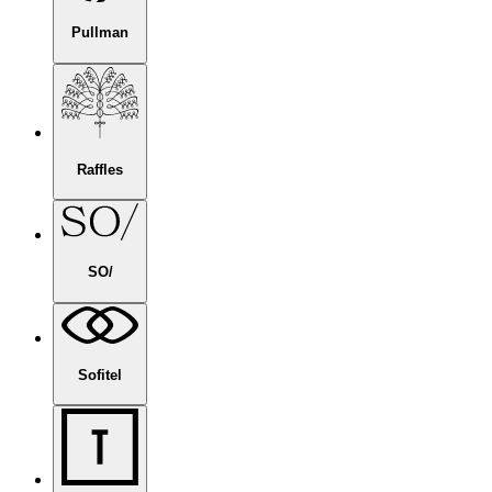
Pullman
Raffles
SO/
Sofitel