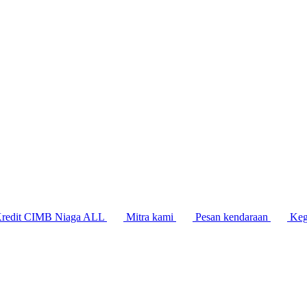
Kredit CIMB Niaga ALL
Mitra kami
Pesan kendaraan
Keg