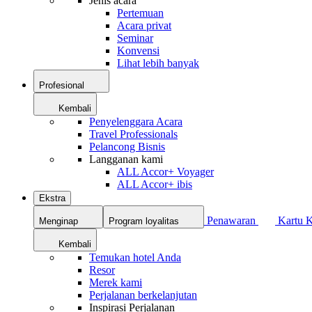
Jenis acara
Pertemuan
Acara privat
Seminar
Konvensi
Lihat lebih banyak
Profesional
Kembali
Penyelenggara Acara
Travel Professionals
Pelancong Bisnis
Langganan kami
ALL Accor+ Voyager
ALL Accor+ ibis
Ekstra
Penawaran
Kartu 
Menginap
Program loyalitas
Kembali
Temukan hotel Anda
Resor
Merek kami
Perjalanan berkelanjutan
Inspirasi Perjalanan