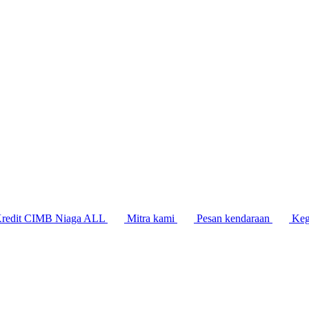
Kredit CIMB Niaga ALL
Mitra kami
Pesan kendaraan
Keg