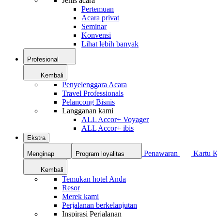
Jenis acara
Pertemuan
Acara privat
Seminar
Konvensi
Lihat lebih banyak
Profesional
Kembali
Penyelenggara Acara
Travel Professionals
Pelancong Bisnis
Langganan kami
ALL Accor+ Voyager
ALL Accor+ ibis
Ekstra
Penawaran
Kartu 
Menginap
Program loyalitas
Kembali
Temukan hotel Anda
Resor
Merek kami
Perjalanan berkelanjutan
Inspirasi Perjalanan