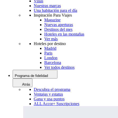
Villas
Nuestras marcas
Una habitación para el día
Inspiración Para Viajes
Magazine
Nuevas aperturas
Destinos del mes
Hoteles en las montañas
Ver más
Hoteles por destino
Madrid
Paris
London
Barcelona
Ver todos destinos
Programa de fidelidad
Atrás
Descubra el programa
Ventajas y estatus
Gana y usa puntos
ALL Accor+ Suscripciones