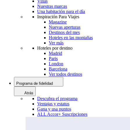
Villas
Nuestras marcas
Una habitación para el día
Inspiración Para Viajes
Magazine
Nuevas aperturas
Destinos del mes
Hoteles en las montañas
Ver más
Hoteles por destino
Madrid
Paris
London
Barcelona
Ver todos destinos
Programa de fidelidad
Atrás
Descubra el programa
Ventajas y estatus
Gana y usa puntos
ALL Accor+ Suscripciones