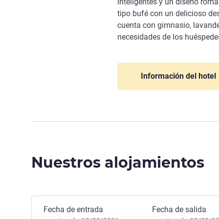
inteligentes y un diseño romá
tipo bufé con un delicioso de
cuenta con gimnasio, lavander
necesidades de los huéspedes
Información del hotel
Nuestros alojamientos
Reservar este hotel
Fecha de entrada
Fecha de salida