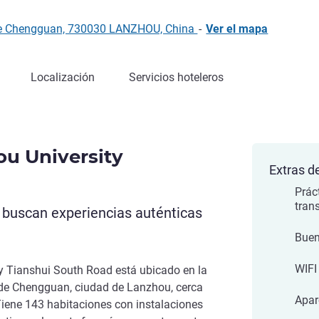
 de Chengguan, 730030 LANZHOU, China
-
Ver el mapa
Localización
Servicios hoteleros
u University
Extras de
Prác
tran
e buscan experiencias auténticas
Buen
WIFI
y Tianshui South Road está ubicado en la
o de Chengguan, ciudad de Lanzhou, cerca
Apar
 Tiene 143 habitaciones con instalaciones