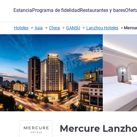
Estancia
Programa de fidelidad
Restaurantes y bares
Ofert
Hoteles
Asia
China
GANSU
Lanzhou Hoteles
Mercur
Mercure Lanzho