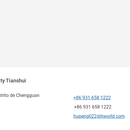
ty Tianshui
strito de Chengguan
+86 931 658 1222
Teléfono
Fax
+86 931 658 1222
Correo electrónico de conta
hupeng022@hworld.com