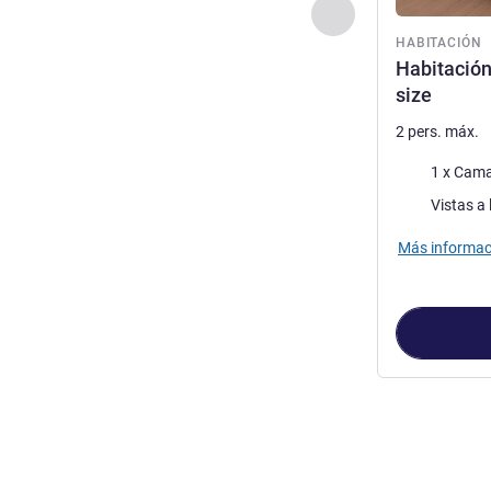
Anterior - Habitaci
HABITACIÓN
Habitació
size
2 pers. máx.
Ropa de cam
1 x Cama
Views :
Vistas a 
Más informac
Página
1
de
3
, 