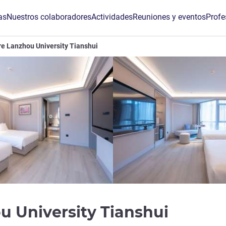
as
Nuestros colaboradores
Actividades
Reuniones y eventos
Profe
e Lanzhou University Tianshui
4 estre
u University Tianshui