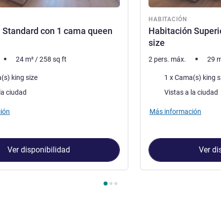
ón
HABITACIÓN
n Standard con 1 cama queen
Habitación Superi
size
24
m²
/
258
sq ft
2 pers. máx.
29
m
a
Ropa de cama
(s) king size
1 x Cama(s) king s
Views :
la ciudad
Vistas a la ciudad
ión
Más información
Ver disponibilidad
Ver di
Habitación 1 : Habitación Standard con 1 cama queen size , Habi