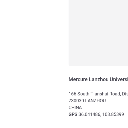
Mercure Lanzhou Universi
166 South Tianshui Road, Di
730030
LANZHOU
CHINA
GPS
:
36.041486, 103.85399
Acceso y transporte