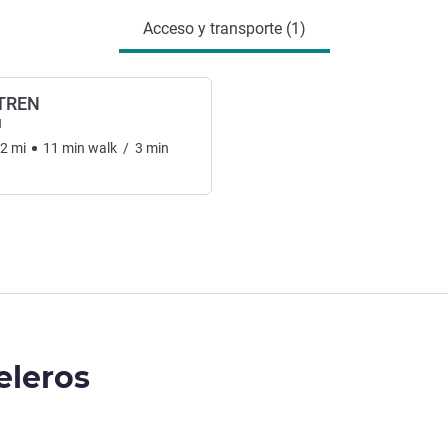
Acceso y transporte (1)
 TREN
l
62
mi
11
min
walk
/
3
min
eleros