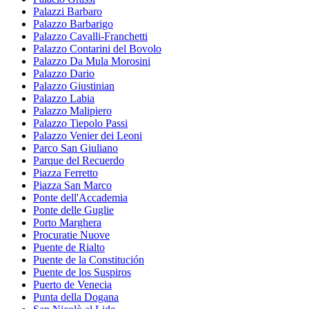
Palazzi Barbaro
Palazzo Barbarigo
Palazzo Cavalli-Franchetti
Palazzo Contarini del Bovolo
Palazzo Da Mula Morosini
Palazzo Dario
Palazzo Giustinian
Palazzo Labia
Palazzo Malipiero
Palazzo Tiepolo Passi
Palazzo Venier dei Leoni
Parco San Giuliano
Parque del Recuerdo
Piazza Ferretto
Piazza San Marco
Ponte dell'Accademia
Ponte delle Guglie
Porto Marghera
Procuratie Nuove
Puente de Rialto
Puente de la Constitución
Puente de los Suspiros
Puerto de Venecia
Punta della Dogana