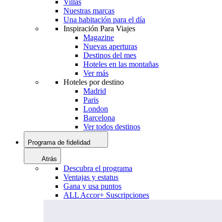
Villas
Nuestras marcas
Una habitación para el día
Inspiración Para Viajes
Magazine
Nuevas aperturas
Destinos del mes
Hoteles en las montañas
Ver más
Hoteles por destino
Madrid
Paris
London
Barcelona
Ver todos destinos
Programa de fidelidad
Atrás
Descubra el programa
Ventajas y estatus
Gana y usa puntos
ALL Accor+ Suscripciones