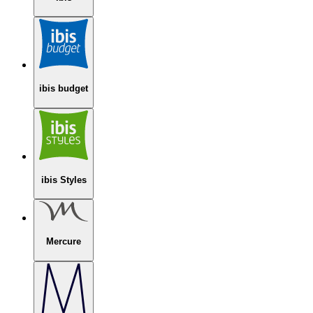
ibis budget
ibis Styles
Mercure