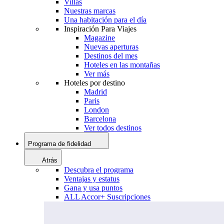
Villas
Nuestras marcas
Una habitación para el día
Inspiración Para Viajes
Magazine
Nuevas aperturas
Destinos del mes
Hoteles en las montañas
Ver más
Hoteles por destino
Madrid
Paris
London
Barcelona
Ver todos destinos
Programa de fidelidad
Atrás
Descubra el programa
Ventajas y estatus
Gana y usa puntos
ALL Accor+ Suscripciones