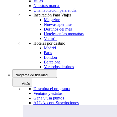
Villas
Nuestras marcas
Una habitación para el día
Inspiración Para Viajes
Magazine
Nuevas aperturas
Destinos del mes
Hoteles en las montañas
Ver más
Hoteles por destino
Madrid
Paris
London
Barcelona
Ver todos destinos
Programa de fidelidad
Atrás
Descubra el programa
Ventajas y estatus
Gana y usa puntos
ALL Accor+ Suscripciones