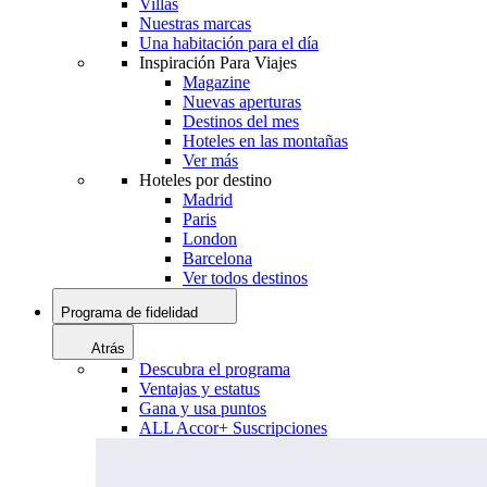
Villas
Nuestras marcas
Una habitación para el día
Inspiración Para Viajes
Magazine
Nuevas aperturas
Destinos del mes
Hoteles en las montañas
Ver más
Hoteles por destino
Madrid
Paris
London
Barcelona
Ver todos destinos
Programa de fidelidad
Atrás
Descubra el programa
Ventajas y estatus
Gana y usa puntos
ALL Accor+ Suscripciones