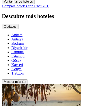
Ver tarifas de hoteles
Compara hoteles con ChatGPT
Descubre más hoteles
Ciudades
Ankara
Antalya
Bodrum
Diyarbakir
Esmirna
Estambul
Göcek
Kayseri
Konya
Trabzon
Mostrar más (1)