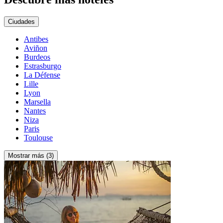
Ciudades
Antibes
Aviñon
Burdeos
Estrasburgo
La Défense
Lille
Lyon
Marsella
Nantes
Niza
Paris
Toulouse
Mostrar más (3)