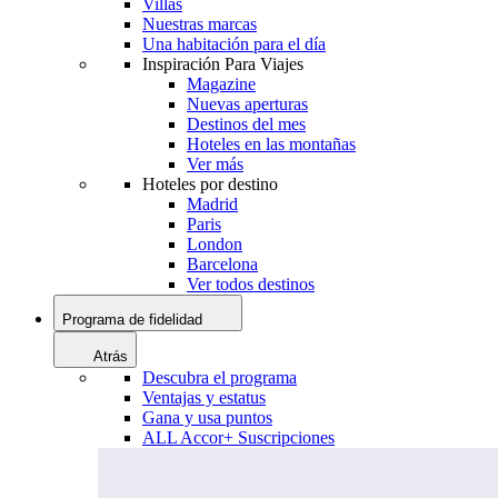
Villas
Nuestras marcas
Una habitación para el día
Inspiración Para Viajes
Magazine
Nuevas aperturas
Destinos del mes
Hoteles en las montañas
Ver más
Hoteles por destino
Madrid
Paris
London
Barcelona
Ver todos destinos
Programa de fidelidad
Atrás
Descubra el programa
Ventajas y estatus
Gana y usa puntos
ALL Accor+ Suscripciones