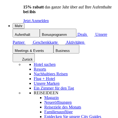
15% rabatt
das ganze Jahr über auf Ihre Aufenthalte
bei ibis
Jetzt Anmelden
Mehr
Deals
Unsere
Aufenthalt
Bonusprogramm
Partner
Geschenkkarte
Aktivitäten
Meetings & Events
Business
Zurück
Hotel suchen
Resorts
Nachhaltiges Reisen
Flug + Hotel
Unsere Marken
Ein Zimmer für den Tag
REISEIDEEN
Magazin
Neueröffnungen
Reiseziele des Monats
Familienausflüge
Entdecken Sie unsere City Guides