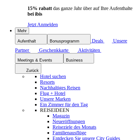
15% rabatt
das ganze Jahr über auf Ihre Aufenthalte
bei ibis
Jetzt Anmelden
Mehr
Deals
Unsere
Aufenthalt
Bonusprogramm
Partner
Geschenkkarte
Aktivitäten
Meetings & Events
Business
Zurück
Hotel suchen
Resorts
Nachhaltiges Reisen
Flug + Hotel
Unsere Marken
Ein Zimmer für den Tag
REISEIDEEN
Magazin
Neueröffnungen
Reiseziele des Monats
Familienausflüge
Entdecken Sie unsere City Guides