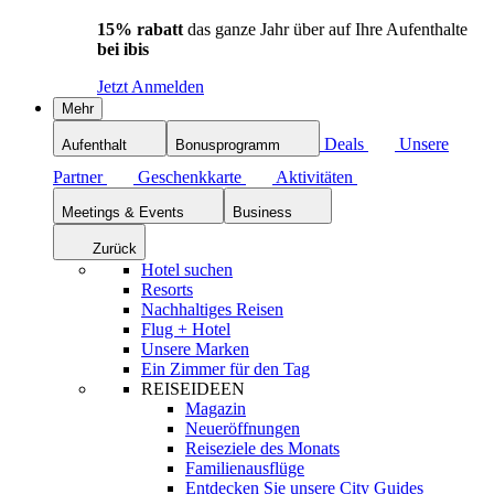
15% rabatt
das ganze Jahr über auf Ihre Aufenthalte
bei ibis
Jetzt Anmelden
Mehr
Deals
Unsere
Aufenthalt
Bonusprogramm
Partner
Geschenkkarte
Aktivitäten
Meetings & Events
Business
Zurück
Hotel suchen
Resorts
Nachhaltiges Reisen
Flug + Hotel
Unsere Marken
Ein Zimmer für den Tag
REISEIDEEN
Magazin
Neueröffnungen
Reiseziele des Monats
Familienausflüge
Entdecken Sie unsere City Guides