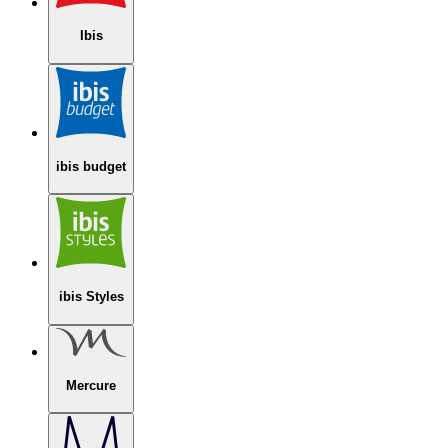
Ibis
ibis budget
ibis Styles
Mercure