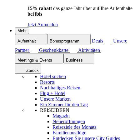
15% rabatt
das ganze Jahr über auf Ihre Aufenthalte
bei ibis
Jetzt Anmelden
Mehr
Deals
Unsere
Aufenthalt
Bonusprogramm
Partner
Geschenkkarte
Aktivitäten
Meetings & Events
Business
Zurück
Hotel suchen
Resorts
Nachhaltiges Reisen
Flug + Hotel
Unsere Marken
Ein Zimmer für den Tag
REISEIDEEN
Magazin
Neueröffnungen
Reiseziele des Monats
Familienausflüge
Entdecken Sie unsere City Guides