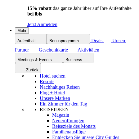
15% rabatt
das ganze Jahr über auf Ihre Aufenthalte
bei ibis
Jetzt Anmelden
Mehr
Deals
Unsere
Aufenthalt
Bonusprogramm
Partner
Geschenkkarte
Aktivitäten
Meetings & Events
Business
Zurück
Hotel suchen
Resorts
Nachhaltiges Reisen
Flug + Hotel
Unsere Marken
Ein Zimmer für den Tag
REISEIDEEN
Magazin
Neueröffnungen
Reiseziele des Monats
Familienausflüge
Entdecken Sie unsere City Guides