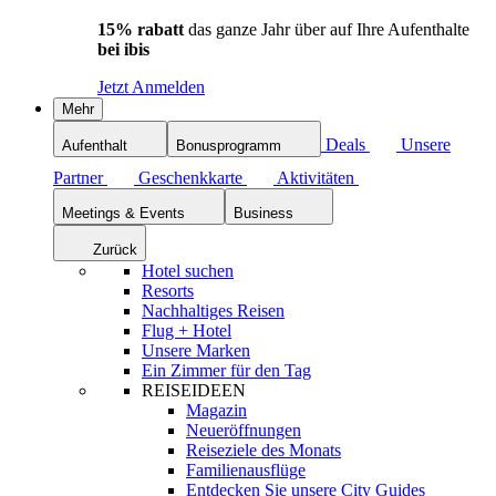
15% rabatt
das ganze Jahr über auf Ihre Aufenthalte
bei ibis
Jetzt Anmelden
Mehr
Deals
Unsere
Aufenthalt
Bonusprogramm
Partner
Geschenkkarte
Aktivitäten
Meetings & Events
Business
Zurück
Hotel suchen
Resorts
Nachhaltiges Reisen
Flug + Hotel
Unsere Marken
Ein Zimmer für den Tag
REISEIDEEN
Magazin
Neueröffnungen
Reiseziele des Monats
Familienausflüge
Entdecken Sie unsere City Guides