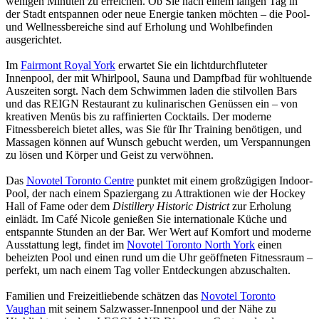
wenigen Minuten zu erreichen. Ob Sie nach einem langen Tag in
der Stadt entspannen oder neue Energie tanken möchten – die Pool-
und Wellnessbereiche sind auf Erholung und Wohlbefinden
ausgerichtet.
Im
Fairmont Royal York
erwartet Sie ein lichtdurchfluteter
Innenpool, der mit Whirlpool, Sauna und Dampfbad für wohltuende
Auszeiten sorgt. Nach dem Schwimmen laden die stilvollen Bars
und das REIGN Restaurant zu kulinarischen Genüssen ein – von
kreativen Menüs bis zu raffinierten Cocktails. Der moderne
Fitnessbereich bietet alles, was Sie für Ihr Training benötigen, und
Massagen können auf Wunsch gebucht werden, um Verspannungen
zu lösen und Körper und Geist zu verwöhnen.
Das
Novotel Toronto Centre
punktet mit einem großzügigen Indoor-
Pool, der nach einem Spaziergang zu Attraktionen wie der Hockey
Hall of Fame oder dem
Distillery Historic District
zur Erholung
einlädt. Im Café Nicole genießen Sie internationale Küche und
entspannte Stunden an der Bar. Wer Wert auf Komfort und moderne
Ausstattung legt, findet im
Novotel Toronto North York
einen
beheizten Pool und einen rund um die Uhr geöffneten Fitnessraum –
perfekt, um nach einem Tag voller Entdeckungen abzuschalten.
Familien und Freizeitliebende schätzen das
Novotel Toronto
Vaughan
mit seinem Salzwasser-Innenpool und der Nähe zu