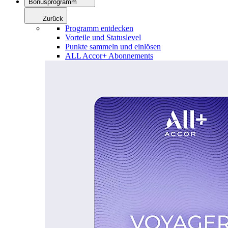
Bonusprogramm
Zurück
Programm entdecken
Vorteile und Statuslevel
Punkte sammeln und einlösen
ALL Accor+ Abonnements