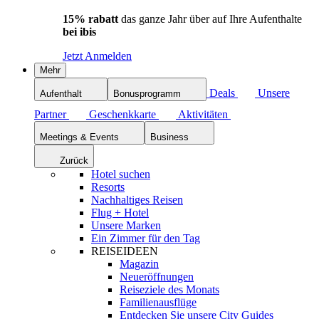
15% rabatt
das ganze Jahr über auf Ihre Aufenthalte
bei ibis
Jetzt Anmelden
Mehr
Deals
Unsere
Aufenthalt
Bonusprogramm
Partner
Geschenkkarte
Aktivitäten
Meetings & Events
Business
Zurück
Hotel suchen
Resorts
Nachhaltiges Reisen
Flug + Hotel
Unsere Marken
Ein Zimmer für den Tag
REISEIDEEN
Magazin
Neueröffnungen
Reiseziele des Monats
Familienausflüge
Entdecken Sie unsere City Guides