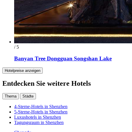
/ 5
Banyan Tree Dongguan Songshan Lake
Hotelpreise anzeigen
Entdecken Sie weitere Hotels
Thema
Städte
4-Sterne-Hotels in Shenzhen
5-Sterne-Hotels in Shenzhen
Luxushotels in Shenzhen
Tagungsraum in Shenzhen