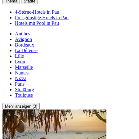
Thema
Städte
4-Sterne-Hotels in Pau
Preisgünstige Hotels in Pau
Hotels mit Pool in Pau
Antibes
Avignon
Bordeaux
La Défense
Lille
Lyon
Marseille
Nantes
Nizza
Paris
Straßburg
Toulouse
Mehr anzeigen (3)