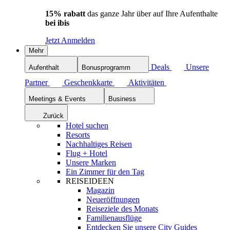
15% rabatt
das ganze Jahr über auf Ihre Aufenthalte
bei ibis
Jetzt Anmelden
Mehr
Deals
Unsere
Aufenthalt
Bonusprogramm
Partner
Geschenkkarte
Aktivitäten
Meetings & Events
Business
Zurück
Hotel suchen
Resorts
Nachhaltiges Reisen
Flug + Hotel
Unsere Marken
Ein Zimmer für den Tag
REISEIDEEN
Magazin
Neueröffnungen
Reiseziele des Monats
Familienausflüge
Entdecken Sie unsere City Guides