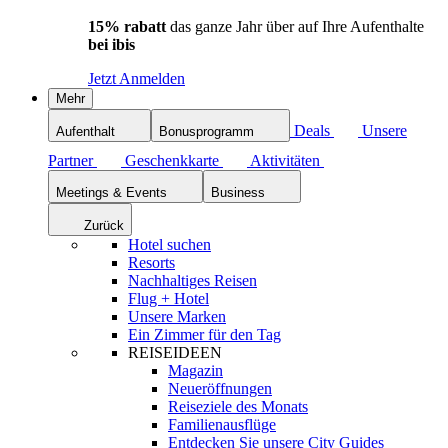
15% rabatt
das ganze Jahr über auf Ihre Aufenthalte
bei ibis
Jetzt Anmelden
Mehr
Deals
Unsere
Aufenthalt
Bonusprogramm
Partner
Geschenkkarte
Aktivitäten
Meetings & Events
Business
Zurück
Hotel suchen
Resorts
Nachhaltiges Reisen
Flug + Hotel
Unsere Marken
Ein Zimmer für den Tag
REISEIDEEN
Magazin
Neueröffnungen
Reiseziele des Monats
Familienausflüge
Entdecken Sie unsere City Guides