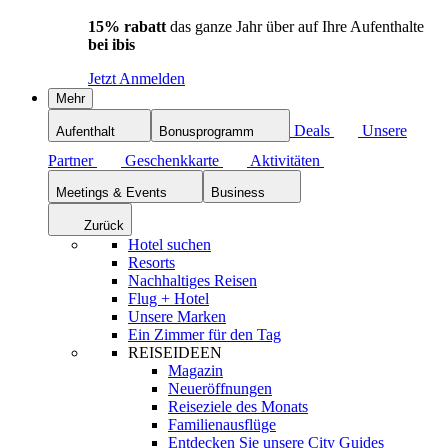
15% rabatt
das ganze Jahr über auf Ihre Aufenthalte
bei ibis
Jetzt Anmelden
Mehr
Deals
Unsere
Aufenthalt
Bonusprogramm
Partner
Geschenkkarte
Aktivitäten
Meetings & Events
Business
Zurück
Hotel suchen
Resorts
Nachhaltiges Reisen
Flug + Hotel
Unsere Marken
Ein Zimmer für den Tag
REISEIDEEN
Magazin
Neueröffnungen
Reiseziele des Monats
Familienausflüge
Entdecken Sie unsere City Guides