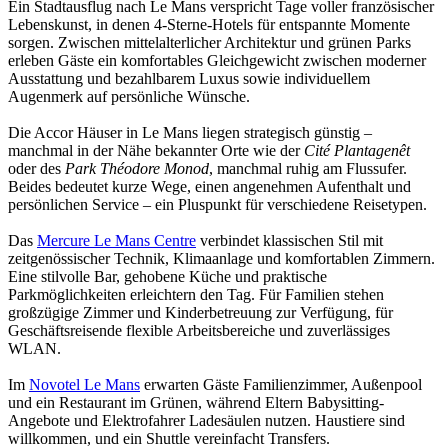
Ein Stadtausflug nach Le Mans verspricht Tage voller französischer
Lebenskunst, in denen 4-Sterne-Hotels für entspannte Momente
sorgen. Zwischen mittelalterlicher Architektur und grünen Parks
erleben Gäste ein komfortables Gleichgewicht zwischen moderner
Ausstattung und bezahlbarem Luxus sowie individuellem
Augenmerk auf persönliche Wünsche.
Die Accor Häuser in Le Mans liegen strategisch günstig –
manchmal in der Nähe bekannter Orte wie der
Cité Plantagenêt
oder des
Park Théodore Monod
, manchmal ruhig am Flussufer.
Beides bedeutet kurze Wege, einen angenehmen Aufenthalt und
persönlichen Service – ein Pluspunkt für verschiedene Reisetypen.
Das
Mercure Le Mans Centre
verbindet klassischen Stil mit
zeitgenössischer Technik, Klimaanlage und komfortablen Zimmern.
Eine stilvolle Bar, gehobene Küche und praktische
Parkmöglichkeiten erleichtern den Tag. Für Familien stehen
großzügige Zimmer und Kinderbetreuung zur Verfügung, für
Geschäftsreisende flexible Arbeitsbereiche und zuverlässiges
WLAN.
Im
Novotel Le Mans
erwarten Gäste Familienzimmer, Außenpool
und ein Restaurant im Grünen, während Eltern Babysitting-
Angebote und Elektrofahrer Ladesäulen nutzen. Haustiere sind
willkommen, und ein Shuttle vereinfacht Transfers.