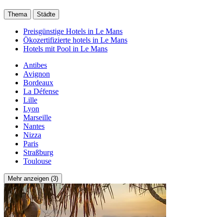
Thema
Städte
Preisgünstige Hotels in Le Mans
Ökozertifizierte hotels in Le Mans
Hotels mit Pool in Le Mans
Antibes
Avignon
Bordeaux
La Défense
Lille
Lyon
Marseille
Nantes
Nizza
Paris
Straßburg
Toulouse
Mehr anzeigen (3)